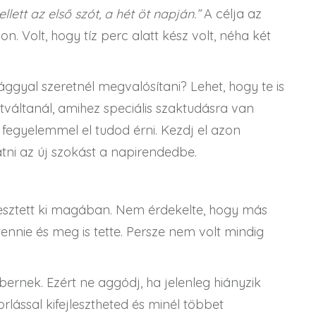
lett az első szót, a hét öt napján.”
A célja az
n. Volt, hogy tíz perc alatt kész volt, néha két
ggyal szeretnél megvalósítani? Lehet, hogy te is
rtváltanál, amihez speciális szaktudásra van
 fegyelemmel el tudod érni. Kezdj el azon
tni az új szokást a napirendedbe.
esztett ki magában. Nem érdekelte, hogy más
 tennie és meg is tette. Persze nem volt mindig
ernek. Ezért ne aggódj, ha jelenleg hiányzik
lással kifejlesztheted és minél többet