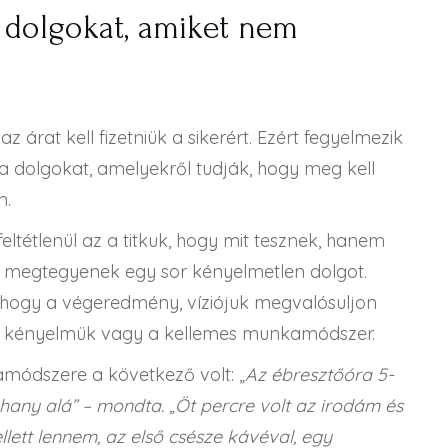
n dolgokat, amiket nem
z árat kell fizetniük a sikerért. Ezért fegyelmezik
dolgokat, amelyekről tudják, hogy meg kell
m.
tétlenül az a titkuk, hogy mit tesznek, hanem
gy megtegyenek egy sor kényelmetlen dolgot.
 hogy a végeredmény, víziójuk megvalósuljon
 a kényelmük vagy a kellemes munkamódszer.
módszere a következő volt: „
Az ébresztőóra 5-
hany alá” – mondta. „Öt percre volt az irodám és
lett lennem, az első csésze kávéval, egy