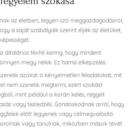
 fegyelem szokása
lnak az életben, legyen szó meggazdagodásról,
ogy a saját szabályaik szerint éljék az életüket,
 képességét.
 általános tévhit kering, hogy mindent
 könnyen megy nekik. Ez hamis elképzelés.
eretik azokat a kényelmetlen feladatokat, mit
el nem szeretik megtenni, ezért szokást
ből, mint például a korán kelés, reggeli
lvasás vagy testedzés. Gondoskodnak arról, hogy
ügyfelek előtt legyenek vagy célmegvalósító
akorolnak vagy tanulnak, miközben mások tévét