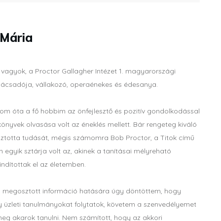
 Mária
vagyok, a Proctor Gallagher Intézet 1. magyarországi
nácsadója, vállakozó, operaénekes és édesanya.
om óta a fő hobbim az önfejlesztő és pozitív gondolkodással
önyvek olvasása volt az éneklés mellett. Bár rengeteg kiváló
ztotta tudását, mégis számomra Bob Proctor, a Titok című
lm egyik sztárja volt az, akinek a tanításai mélyreható
indítottak el az életemben.
 megosztott információ hatására úgy döntöttem, hogy
y üzleti tanulmányokat folytatok, követem a szenvedélyemet
 meg akarok tanulni. Nem számított, hogy az akkori