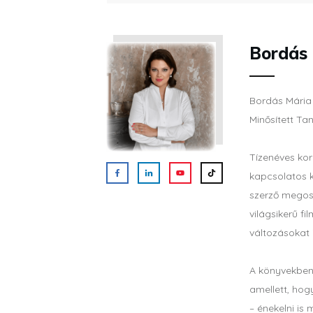
Bordás
Bordás Mária 
Minősített Ta
Tízenéves kor
kapcsolatos k
szerző megos
világsikerű fi
változásokat 
A könyvekben
amellett, hog
– énekelni is