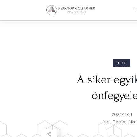
T
BLOG
A siker egyik
önfegyel
2024-11-21
írta:
Bordás Már