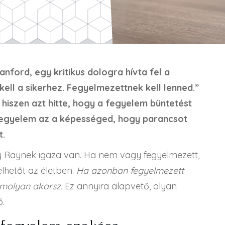
nford, egy kritikus dologra hívta fel a
kell a sikerhez. Fegyelmezettnek kell lenned.”
hiszen azt hitte, hogy a fegyelem büntetést
 fegyelem az a képességed, hogy parancsot
t.
gy Raynek igaza van. Ha nem vagy fegyelmezett,
lhetőt az életben.
Ha azonban fegyelmezett
molyan akarsz.
Ez annyira alapvető, olyan
ő.