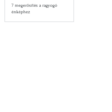
7 megerősítés a ragyogó
énképhez