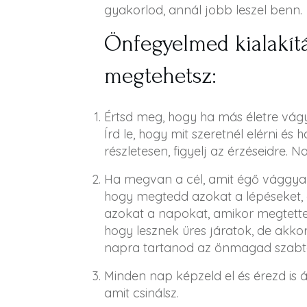
gyakorlod, annál jobb leszel benn.
Önfegyelmed kialakít
megtehetsz:
Értsd meg, hogy ha más életre vágy
Írd le, hogy mit szeretnél elérni és
részletesen, figyelj az érzéseidre.
Ha megvan a cél, amit égő vággyal
hogy megtedd azokat a lépéseket, 
azokat a napokat, amikor megtetted
hogy lesznek üres járatok, de akkor
napra tartanod az önmagad szabta
Minden nap képzeld el és érezd is á
amit csinálsz.