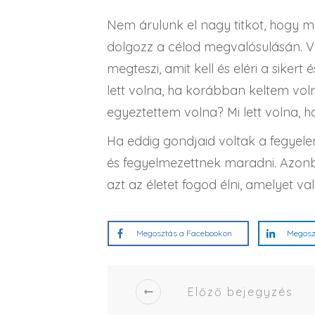
Nem árulunk el nagy titkot, hogy mi
dolgozz a célod megvalósulásán. V
megteszi, amit kell és eléri a siker
lett volna, ha korábban keltem voln
egyeztettem volna? Mi lett volna, 
Ha eddig gondjaid voltak a fegyele
és fegyelmezettnek maradni. Azonb
azt az életet fogod élni, amelyet 
Megosztás a Facebookon
Megosz
Előző bejegyzés