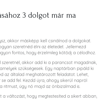
ásához 3 dolgot már ma
sz, akkor másképp kell csinálnod a dolgokat.
 hogyan szeretnéd élni az életedet. Jellemezd
 Nagyon fontos, hogy érzelmileg kötődj a célodhoz.
 szeretnél, akkor add ki a parancsot magadnak,
amelyek szükségesek. Egy naptárban pipáld ki
 az általad meghatározott feladatot. Lehet,
 se add fel. Kezdd újra, ahogy sikerül napról
 ritmust, úgy nő majd az önbizalmad is.
t a változást, hogy megtestesíted a sikert abban,