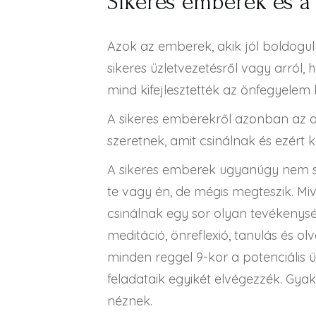
Sikeres emberek és a
Azok az emberek, akik jól boldogu
sikeres üzletvezetésről vagy arról, h
mind kifejlesztették az önfegyelem
A sikeres emberekről azonban az az
szeretnek, amit csinálnak és ezért
A sikeres emberek ugyanúgy nem sz
te vagy én, de mégis megteszik. Miv
csinálnak egy sor olyan tevékenység
meditáció, önreflexió, tanulás és o
minden reggel 9-kor a potenciális 
feladataik egyikét elvégezzék. Gy
néznek.