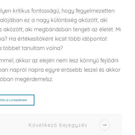
lyen kritikus fontosságú, hogy fegyelmezetten
alójában ez a nagy különbség aközött, aki
t és aközött, aki megbánásban tengeti az életét. Mi
a? Ha értékesítőként kicsit több időpontot
ha többet tanultam volna?
mmel, akkor az elején nem lesz könnyű fejlődni
an napról napra egyre erősebb leszel és akkor
valóban megérdemelsz.
tás a LinkedInen
Következő bejegyzés