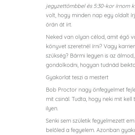
jegyzettömbbel és 5:30-kor írnom kel
volt, hogy minden nap egy oldalt írjo
órán át írt.
Neked van olyan célod, amit égő vá
könyvet szeretnél írni? Vagy karrie
szükség? Bármi legyen is az álmod,
gondolkodni, hogyan tudnád beikta
Gyakorlat teszi a mestert
Bob Proctor nagy önfegyelmet fejl
mit csinál. Tudta, hogy neki mit kell
ilyen.
Senki sem születik fegyelmezett emb
belőled a fegyelem. Azonban gyakor