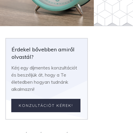
Érdekel bővebben amiről
olvastál?
Kérj egy díjmentes konzultációt
és beszéljük át, hogy a Te
életedben hogyan tudnánk
alkalmazni!
KONZULTÁCIÓT KÉREK!