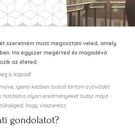
tét szeretném most megosztani veled, amely
edben. Ha egyszer megérted és magadévá
ozik az életed.
eg is kapod!
műve, igenis kézben tudod tartani a jövődet.
k hatására olyan eredményeket tudsz majd
szükséged, hogy visszanézz.
nti gondolatot?