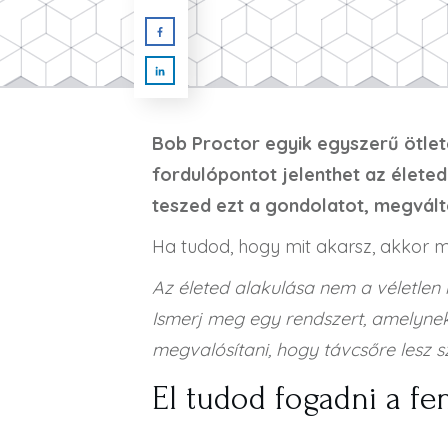
Bob Proctor egyik egyszerű ötle
fordulópontot jelenthet az élet
teszed ezt a gondolatot, megvált
Ha tudod, hogy mit akarsz, akkor m
Az életed alakulása nem a véletlen 
Ismerj meg egy rendszert, amelyne
megvalósítani, hogy távcsőre lesz 
El tudod fogadni a fe