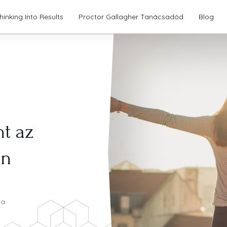
hinking Into Results
Proctor Gallagher Tanácsadód
Blog
t az
en
ia