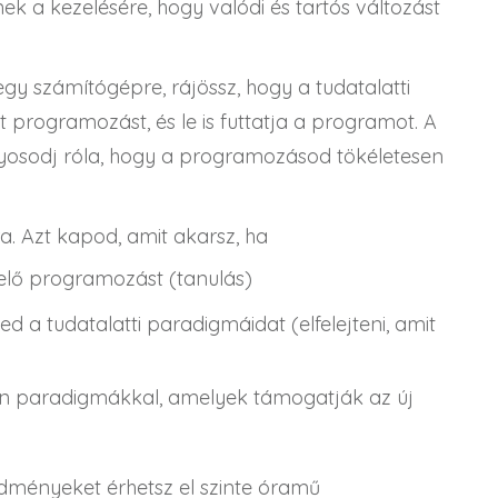
k a kezelésére, hogy valódi és tartós változást
gy számítógépre, rájössz, hogy a tudatalatti
 programozást, és le is futtatja a programot. A
yosodj róla, hogy a programozásod tökéletesen
ra. Azt kapod, amit akarsz, ha
elő programozást (tanulás)
d a tudatalatti paradigmáidat (elfelejteni, amit
an paradigmákkal, amelyek támogatják az új
dményeket érhetsz el szinte óramű