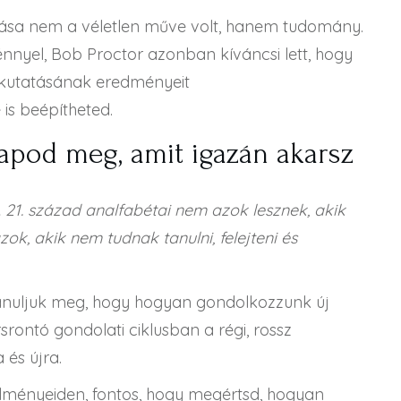
ulása nem a véletlen műve volt, hanem tudomány.
yel, Bob Proctor azonban kíváncsi lett, hogy
ív kutatásának eredményeit
 is beépítheted.
apod meg, amit igazán akarsz
 21. század analfabétai nem azok lesznek, akik
ok, akik nem tudnak tanulni, felejteni és
anuljuk meg, hogy hogyan gondolkozzunk új
rontó gondolati ciklusban a régi, rossz
 és újra.
rülményeiden, fontos, hogy megértsd, hogyan