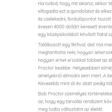
Ha tudod, hogy mit akarsz, akkor té
elfogadta ezt a gondolatot és elke
és cselekedni, fordulópontot hozott 
évesen 4000 dollárt keresett évente
egy középiskolából kihullott fiatal
Találkozott egy férfival, akit ma 
megtanította neki, hogyan
lehet
sok
hogyan
érhet el
sokkal többet az él
Proctor kezébe -helyesebben elméj
amelyekről álmodni sem mert. A bev
Kevesebb mint öt év alatt pedig töb
Bob Proctor személyes történetébe
az, hogy egy tanulási rendszert köv
meg tudta változtatni az életét.