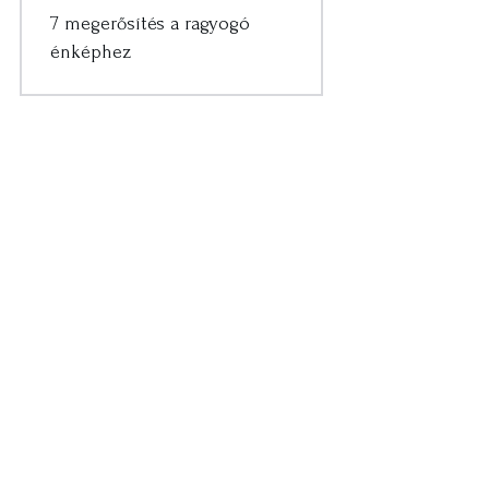
7 megerősítés a ragyogó
énképhez