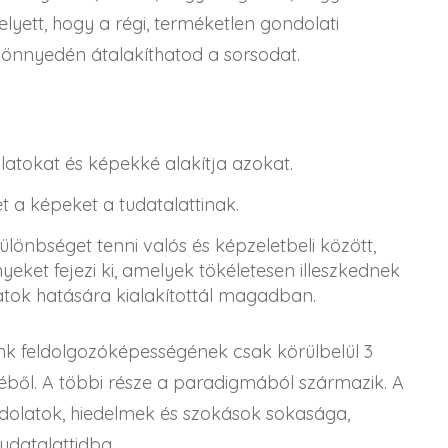
lyett, hogy a régi, terméketlen gondolati
önnyedén átalakíthatod a sorsodat.
s
latokat és képekké alakítja azokat.
 a képeket a tudatalattinak.
lönbséget tenni valós és képzeletbeli között,
eket fejezi ki, amelyek tökéletesen illeszkednek
tok hatására kialakítottál magadban.
nk feldolgozóképességének csak körülbelül 3
éből. A többi része a paradigmából származik. A
dolatok, hiedelmek és szokások sokasága,
tudatalattidba.