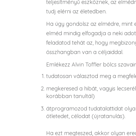
teljesítményű eszköznek, az elmédne
tudj elérni az életedben.
Ha úgy gondolsz az elmédre, mint e
elméd mindig elfogadja a neki adott
feladatod tehát az, hogy megbizon
összhangban van a céljaiddal.
Emlékezz Alvin Toffler bölcs szavai
tudatosan választod meg a megfel
megkeresed a hibát, vagyis lecseréle
korábban tanultál)
átprogramozod tudatalattidat oly
ötletedet, célodat (újratanulás).
Ha ezt megteszed, akkor olyan ere