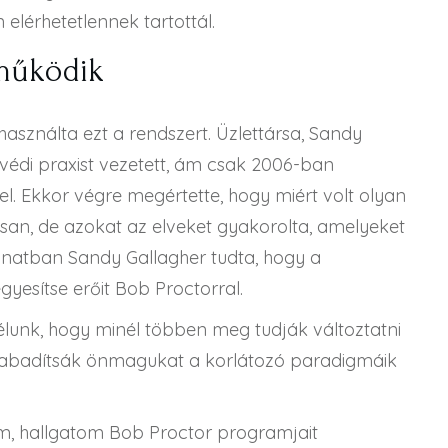
elérhetetlennek tartottál.
 működik
asználta ezt a rendszert. Üzlettársa, Sandy
yvédi praxist vezetett, ám csak 2006-ban
l. Ekkor végre megértette, hogy miért volt olyan
san, de azokat az elveket gyakorolta, amelyeket
lanatban Sandy Gallagher tudta, hogy a
gyesítse erőit Bob Proctorral.
élunk, hogy minél többen meg tudják változtatni
lszabadítsák önmagukat a korlátozó paradigmáik
m, hallgatom Bob Proctor programjait