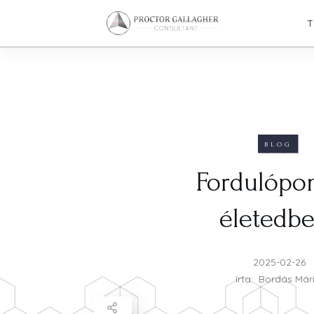
T
BLOG
Fordulópon
életedb
2025-02-26
írta:
Bordás Már