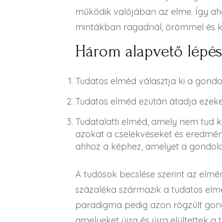
működik valójában az elme. Így ahe
mintákban ragadnál, örömmel és k
Három alapvető lépé
Tudatos elméd választja ki a gondo
Tudatos elméd ezután átadja ezeket
Tudatalatti elméd, amely nem tud kü
azokat a cselekvéseket és eredmény
ahhoz a képhez, amelyet a gondola
A tudósok becslése szerint az elmé
százaléka származik a tudatos elm
paradigma pedig azon rögzült gon
amelyeket újra és újra elültettek a 