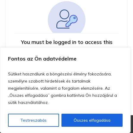
You must be logged in to access this
course
Fontos az Ön adatvédelme
This course is only available for registered
users.
Sütiket használunk a böngészési élmény fokozására,
személyre szabott hirdetések és tartalmak
Click here to login
megjelenítésére, valamint a forgalom elemzésére. Az
„Összes elfogadása” gombra kattintva Ön hozzájárul a
sütik használatához.
Testreszabás
Összes elfogadása
Copyright
MoveArtis Kft.
-
Adatkezelési nyilatkozat