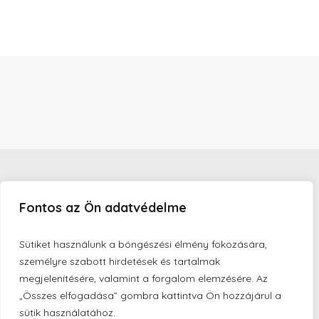
Fontos az Ön adatvédelme
Sütiket használunk a böngészési élmény fokozására,
Minden jog fenntartva:
MoveArtis Kft.
2026
,
személyre szabott hirdetések és tartalmak
megjelenítésére, valamint a forgalom elemzésére. Az
„Összes elfogadása” gombra kattintva Ön hozzájárul a
sütik használatához.