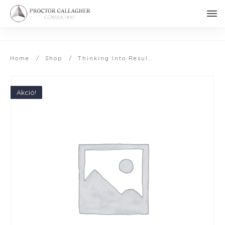
Home
/
Shop
/
Thinking Into Results (TIR)
Akció!