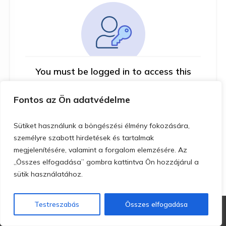
You must be logged in to access this
course
Fontos az Ön adatvédelme
This course is only available for registered
users.
Sütiket használunk a böngészési élmény fokozására,
személyre szabott hirdetések és tartalmak
Click here to login
megjelenítésére, valamint a forgalom elemzésére. Az
„Összes elfogadása” gombra kattintva Ön hozzájárul a
sütik használatához.
Testreszabás
Összes elfogadása
Copyright
MoveArtis Kft.
-
Adatkezelési nyilatkozat