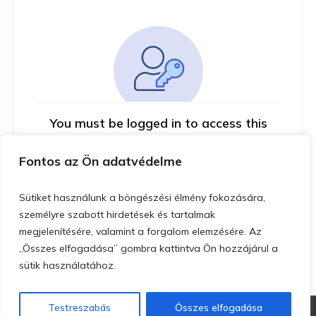
You must be logged in to access this
course
Fontos az Ön adatvédelme
This course is only available for registered
users.
Sütiket használunk a böngészési élmény fokozására,
személyre szabott hirdetések és tartalmak
Click here to login
megjelenítésére, valamint a forgalom elemzésére. Az
„Összes elfogadása” gombra kattintva Ön hozzájárul a
sütik használatához.
Testreszabás
Összes elfogadása