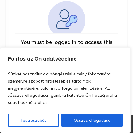
You must be logged in to access this
course
Fontos az Ön adatvédelme
This course is only available for registered
users.
Sütiket használunk a böngészési élmény fokozására,
személyre szabott hirdetések és tartalmak
Click here to login
megjelenítésére, valamint a forgalom elemzésére. Az
„Összes elfogadása” gombra kattintva Ön hozzájárul a
sütik használatához.
Testreszabás
Összes elfogadása
Copyright
MoveArtis Kft.
-
Adatkezelési nyilatkozat