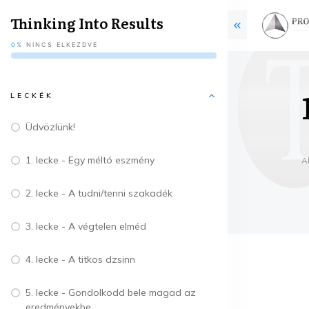
Thinking Into Results
0%
NINCS ELKEZDVE
LECKÉK
Üdvözlünk!
1. lecke - Egy méltó eszmény
A
2. lecke - A tudni/tenni szakadék
3. lecke - A végtelen elméd
4. lecke - A titkos dzsinn
5. lecke - Gondolkodd bele magad az
eredményekbe