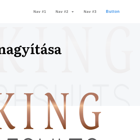
Button
Nav #1
Nav #2
Nav #3
lnagyítása