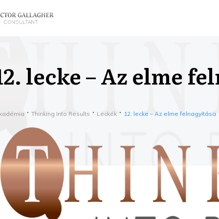
12. lecke – Az elme fe
kadémia
Thinking Into Results
Leckék
12. lecke – Az elme felnagyítása