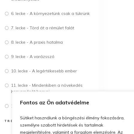
6. lecke - A környezetünk csak a tükrünk
7. lecke - Törd át a rémület falát
8. lecke - A praxis hatalma
9. lecke - A varázsszó
10. lecke - A legértékesebb ember
11. lecke - Mindenkiben a növekedés
benyomását hagyni
Fontos az Ön adatvédelme
12. lecke - Az elme felnagyítása
Sütiket használunk a böngészési élmény fokozására,
TRÉNINGFELVÉTELEK
személyre szabott hirdetések és tartalmak
megjelenítésére, valamint a forgalom elemzésére. Az